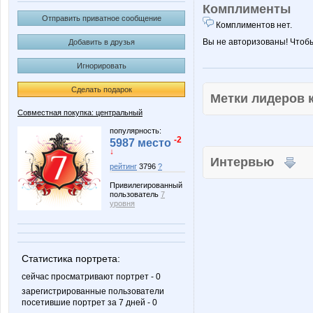
Комплименты
Отправить приватное сообщение
Комплиментов нет.
Вы не авторизованы! Чтоб
Добавить в друзья
Игнорировать
Сделать подарок
Метки лидеров
Совместная покупка: центральный
популярность:
-2
5987 место
↓
Интервью
рейтинг
3796
?
Привилегированный
пользователь
7
уровня
Статистика портрета:
сейчас просматривают портрет - 0
зарегистрированные пользователи
посетившие портрет за 7 дней - 0